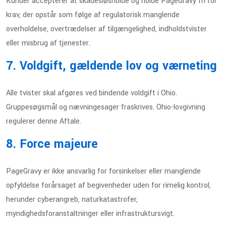
Kunder accepterer at skadesløsholde og holde PageGravy fri for
krav, der opstår som følge af regulatorisk manglende
overholdelse, overtrædelser af tilgængelighed, indholdstvister
eller misbrug af tjenester.
7. Voldgift, gældende lov og værneting
Alle tvister skal afgøres ved bindende voldgift i Ohio.
Gruppesøgsmål og nævningesager fraskrives. Ohio-lovgivning
regulerer denne Aftale.
8. Force majeure
PageGravy er ikke ansvarlig for forsinkelser eller manglende
opfyldelse forårsaget af begivenheder uden for rimelig kontrol,
herunder cyberangreb, naturkatastrofer,
myndighedsforanstaltninger eller infrastruktursvigt.